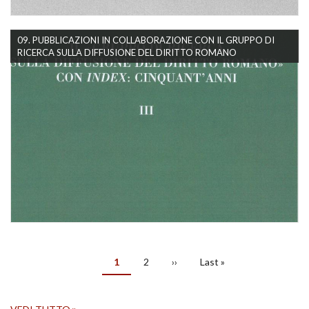
09. PUBBLICAZIONI IN COLLABORAZIONE CON IL GRUPPO DI
RICERCA SULLA DIFFUSIONE DEL DIRITTO ROMANO
PAGINAZIONE
Pagina
1
Pagina
2
Pagina
››
Ultima
Last »
attuale
successiva
pagina