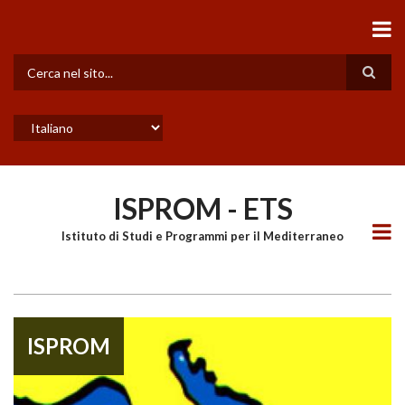
Salta
al
contenuto
principale
Cerca
Select
your
language
ISPROM - ETS
Istituto di Studi e Programmi per il Mediterraneo
ISPROM