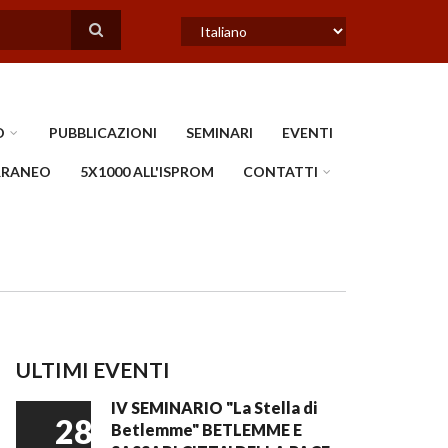
Select
your
language
O
PUBBLICAZIONI
SEMINARI
EVENTI
ERRANEO
5X1000 ALL'ISPROM
CONTATTI
ULTIMI EVENTI
IV SEMINARIO "La Stella di
28
Betlemme" BETLEMME E