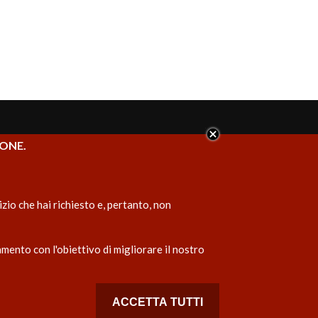
IONE.
INFORMAZIONI
Chi siamo
zio che hai richiesto e, pertanto, non
Contatti
mento con l'obiettivo di migliorare il nostro
ACCETTA TUTTI
IMPOSTAZION