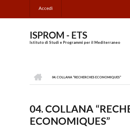
Salta
Accedi
al
contenuto
principale
ISPROM - ETS
Istituto di Studi e Programmi per il Mediterraneo
HOME
04. COLLANA “RECHERCHES ECONOMIQUES”
BRICIOLE
DI
PANE
04. COLLANA “RECH
ECONOMIQUES”