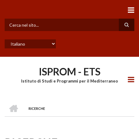
Salta
al
contenuto
principale
Cerca
Select
your
language
ISPROM - ETS
Istituto di Studi e Programmi per il Mediterraneo
HOME
RICERCHE
BRICIOLE
DI
PANE