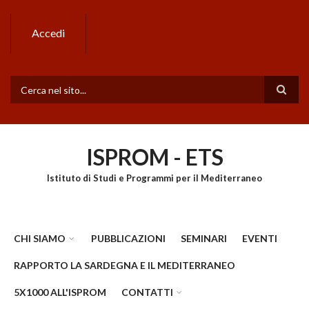
Salta
al
Accedi
contenuto
principale
Cerca
ISPROM - ETS
Istituto di Studi e Programmi per il Mediterraneo
CHI SIAMO
PUBBLICAZIONI
SEMINARI
EVENTI
RAPPORTO LA SARDEGNA E IL MEDITERRANEO
5X1000 ALL'ISPROM
CONTATTI