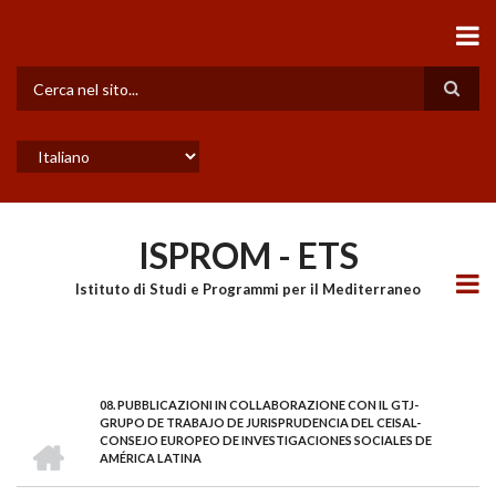
Salta
al
contenuto
principale
Cerca
Select
your
language
ISPROM - ETS
Istituto di Studi e Programmi per il Mediterraneo
08. PUBBLICAZIONI IN COLLABORAZIONE CON IL GTJ-
BRICIOLE
GRUPO DE TRABAJO DE JURISPRUDENCIA DEL CEISAL-
HOME
CONSEJO EUROPEO DE INVESTIGACIONES SOCIALES DE
DI
AMÉRICA LATINA
PANE