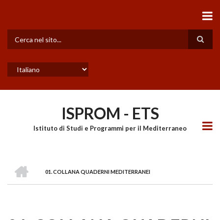
Salta
al
contenuto
principale
Cerca
Select
your
language
ISPROM - ETS
Istituto di Studi e Programmi per il Mediterraneo
HOME
01. COLLANA QUADERNI MEDITERRANEI
BRICIOLE
DI
PANE