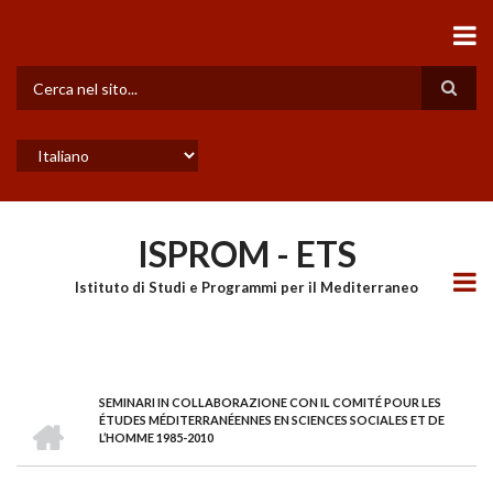
Salta
al
contenuto
principale
Cerca
Select
your
language
ISPROM - ETS
Istituto di Studi e Programmi per il Mediterraneo
SEMINARI IN COLLABORAZIONE CON IL COMITÉ POUR LES
BRICIOLE
HOME
ÉTUDES MÉDITERRANÉENNES EN SCIENCES SOCIALES ET DE
L’HOMME 1985-2010
DI
PANE