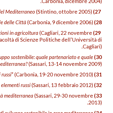
Carbonia, dicembre 2004).
 del Mediterraneo
(Stintino, ottobre 2005).
27)
e delle Città
(Carbonia, 9 dicembre 2006).
28)
oni in agricoltura
(Cagliari, 22 novembre
29)
acoltà di Scienze Politiche dell’Università di
Cagliari).
uppo sostenibile: quale partenariato e quale
30)
editerranea?
(Sassari, 13-14 novembre 2009).
 russi
” (Carbonia, 19-20 novembre 2010).
31)
 elementi russi
(Sassari, 13 febbraio 2012).
32)
ità mediterranea
(Sassari, 29-30 novembre
33)
2013).
 di sviluppo sostenibile in area mediterranea
34)