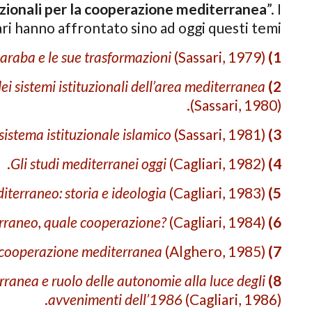
zionali per la cooperazione mediterranea
”. I
ri hanno affrontato sino ad oggi questi temi:
(Sassari, 1979).
L’Università araba e le sue trasformazioni
1)
 dei sistemi istituzionali dell’area mediterranea
2)
(Sassari, 1980).
sistema istituzionale islamico
(Sassari, 1981).
3)
Gli studi mediterranei oggi
(Cagliari, 1982).
4)
iterraneo: storia e ideologia
(Cagliari, 1983).
5)
rraneo, quale cooperazione?
(Ca­gliari, 1984).
6)
 cooperazione mediterranea
(Alghero, 1985).
7)
ranea e ruolo delle autonomie alla luce degli
8)
avveni­menti dell’1986
(Cagliari, 1986).