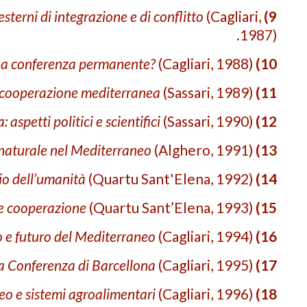
esterni di integrazio­ne e di conflitto
(Cagliari,
9)
1987).
Una conferenza perma­nente?
(Cagliari, 1988).
10)
la cooperazione mediterranea
(Sassari, 1989).
11)
aspetti politici e scientifici
(Sassari, 1990).
12)
naturale nel Mediterraneo
(Alghero, 1991).
13)
io dell’umanità
(Quartu Sant'Elena, 1992).
14)
 e cooperazione
(Quartu Sant’Elena, 1993).
15)
to e futuro del Mediterraneo
(Cagliari, 1994).
16)
la Conferenza di Barcellona
(Cagliari, 1995).
17)
o e sistemi agro­alimentari
(Cagliari, 1996).
18)