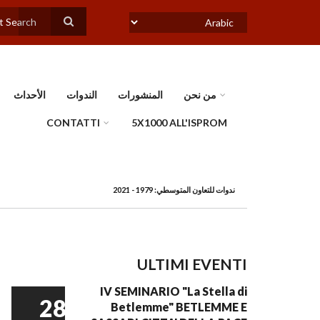
تجاوز
إلى
بحث
المحتوى
Select
الرئيسي
your
language
من نحن
المنشورات
الندوات
الأحداث
CONTATTI
5X1000 ALL'ISPROM
ندوات للتعاون المتوسطي: 1979 - 2021
BREADCRUMB
ULTIMI EVENTI
IV SEMINARIO "La Stella di
28
Betlemme" BETLEMME E