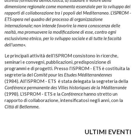
attività formativa democratica; d) studiare il valore della
dimensione regionale come momento essen­ziale per lo sviluppo dei
rapporti di collaborazione tra i popoli del Mediterraneo. L’ISPROM -
ETS opera nel quadro del processo di organizzazione
internazionale; non intende favorire la mera conoscenza delle
realtà, ma promuovere la modificazione di esse, contro ogni
esclusivismo etnico, per lo sviluppo sociale e di tutte le facoltà
dell'uomo».
Le principali attività dell’ISPROM consistono in ricerche,
seminari e convegni, pubbli­cazioni, predisposizione di
programmi e di progetti.
Presso l’ISPROM - ETS è costituita la
segreteria del
Comité pour les Etudes Méditerranéennes
(1984).
All’ISPROM - ETS è stata delegata la segreteria della
Conférence permanente des Villes historiques de la Méditerranée
(1998).
L’ISPROM - ETS e la
Conférence
hanno stretto un
rapporto di collaborazione, intensificatosi negli anni, con la
Città
di Betlemme.
ULTIMI EVENTI