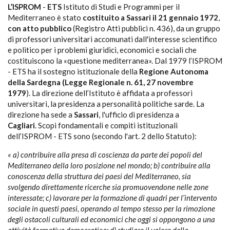
L’ISPROM
-
ETS
Istituto di Studi e Programmi per il
Mediterraneo è stato
costituito a Sassari il 21 gennaio 1972
,
con atto pubblico
(Registro Atti pubblici n. 436), da un gruppo
di professori universitari accomunati dall'interesse scientifico
e politico per i problemi giuridici, economici e sociali che
costituiscono la «questione mediterranea».
Dal 1979 l’ISPROM
- ETS ha il sostegno istituzionale della
Regione Autonoma
della Sardegna (Legge Regionale n. 61, 27 novembre
1979
).
La direzione dell’Istituto è affidata a professori
universitari, la presidenza a personalità politiche sarde.
La
direzione ha sede a
Sassari
, l'ufficio di presidenza a
Cagliari
.
Scopi fondamentali e compiti istituzionali
dell’ISPROM - ETS sono (secondo l'art. 2 dello Statuto):
« a) contribuire alla presa di coscienza da parte dei popoli del
Mediterraneo della loro posi­zione nel mondo; b) contribuire alla
conoscenza della struttura dei paesi del Mediterraneo, sia
svolgendo direttamente ricerche sia promuovendone nelle zone
interessate; c) lavorare per la formazione di quadri per l’intervento
sociale in questi paesi, operando al tempo stesso per la rimozione
degli ostacoli culturali ed economici che oggi si oppongono a una