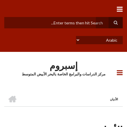
تجاوز
إلى
المحتوى
الرئيسي
بحث
Select
your
language
إسبروم
مركز الدراسات والبرامج الخاصة بالبحر الأبيض المتوسط
الرئيسية
الأديان
BREADCRUMB