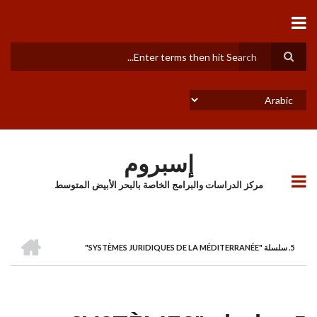
تجاوز
إلى
المحتوى
الرئيسي
بحث
Select
your
language
إسبروم
مركز الدراسات والبرامج الخاصة بالبحر الأبيض المتوسط
الرئيسية
5. سلسلة "SYSTÈMES JURIDIQUES DE LA MÉDITERRANÉE"
BREADCRUMB